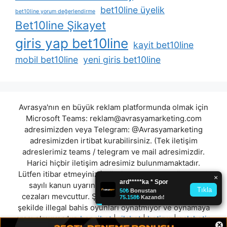
bet10line üyelik
bet10line yorum değerlendirme
Bet10line Şikayet
giris yap bet10line
kayit bet10line
mobil bet10line
yeni giris bet10line
Avrasya'nın en büyük reklam platformunda olmak için
Microsoft Teams:
reklam@avrasyamarketing.com
adresimizden veya Telegram: @Avrasyamarketing
adresimizden irtibat kurabilirsiniz. (Tek iletişim
adreslerimiz teams / telegram ve mail adresimizdir.
Harici hiçbir iletişim adresimiz bulunmamaktadır.
Lütfen itibar etmeyiniz.) Türkiye yasalarına göre 7258
sayılı kanun uyarınca yasa dışı bahis oynamanın
cezaları mevcuttur. Şu an bulunduğunuz site hiç bir
şekilde illegal bahis oyunları oynatmıyor ve oynamaya
aracı olmuyordur.
bencibet
|
rilabet
|
betizm
|
galabetin
×