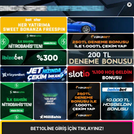
×
BET10LİNE GİRİŞ İÇİN TIKLAYINIZ!