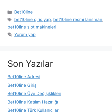
Kategoriler
Bet10line
Etiketler
bet10line giris yap
,
bet10line resmi lansman
,
bet10line slot makineleri
Yorum yap
Son Yazılar
Bet10line Adresi
Bet10line Giriş
Bet10line Üye Değişiklikleri
Bet10line Katılım Hazırlığı
Bet10line Türk Kullanıcıları