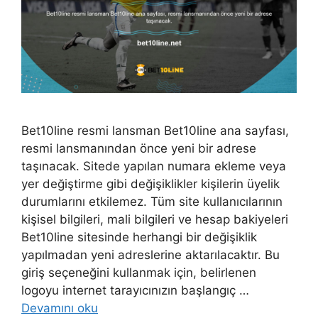
Bet10line resmi lansman Bet10line ana sayfası,
resmi lansmanından önce yeni bir adrese
taşınacak. Sitede yapılan numara ekleme veya
yer değiştirme gibi değişiklikler kişilerin üyelik
durumlarını etkilemez. Tüm site kullanıcılarının
kişisel bilgileri, mali bilgileri ve hesap bakiyeleri
Bet10line sitesinde herhangi bir değişiklik
yapılmadan yeni adreslerine aktarılacaktır. Bu
giriş seçeneğini kullanmak için, belirlenen
logoyu internet tarayıcınızın başlangıç …
Devamını oku