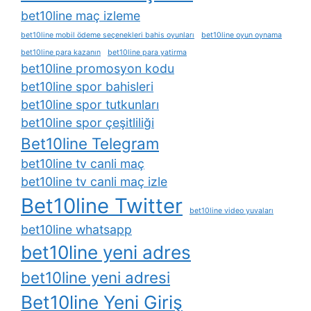
bet10line maç izleme
bet10line mobil ödeme seçenekleri bahis oyunları
bet10line oyun oynama
bet10line para kazanın
bet10line para yatirma
bet10line promosyon kodu
bet10line spor bahisleri
bet10line spor tutkunları
bet10line spor çeşitliliği
Bet10line Telegram
bet10line tv canli maç
bet10line tv canli maç izle
Bet10line Twitter
bet10line video yuvaları
bet10line whatsapp
bet10line yeni adres
bet10line yeni adresi
Bet10line Yeni Giriş