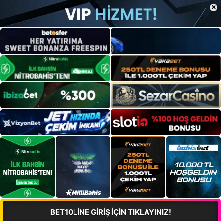
×
BET10LİNE GİRİŞ İÇİN TIKLAYINIZ!