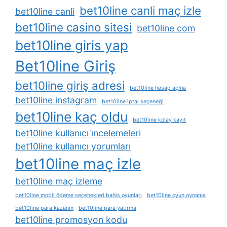
bet10line canli maç izle
bet10line canli
bet10line casino sitesi
bet10line com
bet10line giris yap
Bet10line Giriş
bet10line giriş adresi
bet10line hesap açma
bet10line instagram
bet10line i̇ptal seçeneği
bet10line kaç oldu
bet10line kolay kayıt
bet10line kullanıcı i̇ncelemeleri
bet10line kullanıcı yorumları
bet10line maç izle
bet10line maç izleme
bet10line mobil ödeme seçenekleri bahis oyunları
bet10line oyun oynama
bet10line para kazanın
bet10line para yatirma
bet10line promosyon kodu