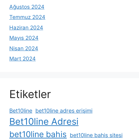
Ağustos 2024
Temmuz 2024
Haziran 2024
Mayıs 2024
Nisan 2024
Mart 2024
Etiketler
Bet10line
bet10line adres erişimi
Bet10line Adresi
bet10line bahis
bet10line bahis sitesi