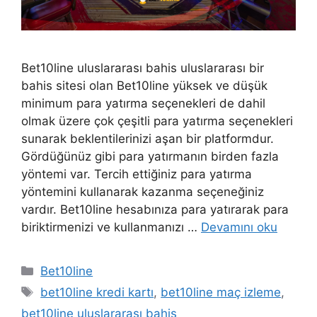
Bet10line uluslararası bahis uluslararası bir
bahis sitesi olan Bet10line yüksek ve düşük
minimum para yatırma seçenekleri de dahil
olmak üzere çok çeşitli para yatırma seçenekleri
sunarak beklentilerinizi aşan bir platformdur.
Gördüğünüz gibi para yatırmanın birden fazla
yöntemi var. Tercih ettiğiniz para yatırma
yöntemini kullanarak kazanma seçeneğiniz
vardır. Bet10line hesabınıza para yatırarak para
biriktirmenizi ve kullanmanızı …
Devamını oku
Kategoriler
Bet10line
Etiketler
bet10line kredi kartı
,
bet10line maç izleme
,
bet10line uluslararası bahis