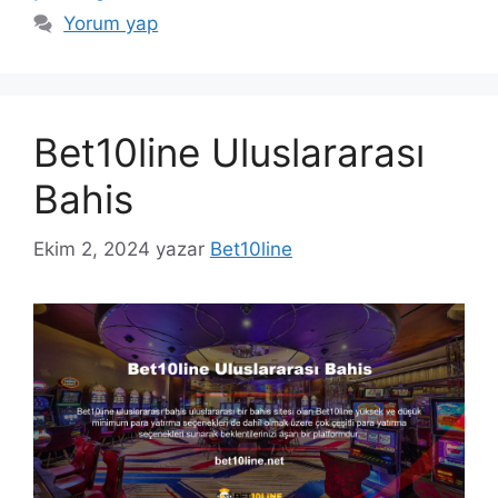
Yorum yap
Bet10line Uluslararası
Bahis
Ekim 2, 2024
yazar
Bet10line