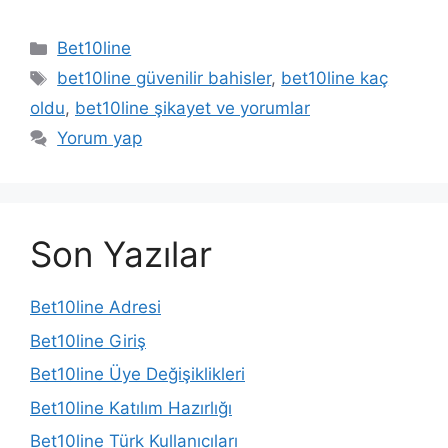
Kategoriler
Bet10line
Etiketler
bet10line güvenilir bahisler
,
bet10line kaç
oldu
,
bet10line şikayet ve yorumlar
Yorum yap
Son Yazılar
Bet10line Adresi
Bet10line Giriş
Bet10line Üye Değişiklikleri
Bet10line Katılım Hazırlığı
Bet10line Türk Kullanıcıları