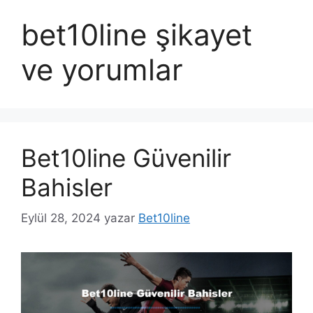
bet10line şikayet
ve yorumlar
Bet10line Güvenilir
Bahisler
Eylül 28, 2024
yazar
Bet10line