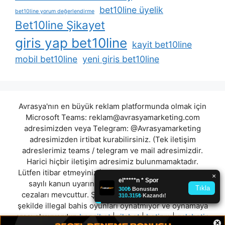
bet10line üyelik
bet10line yorum değerlendirme
Bet10line Şikayet
giris yap bet10line
kayit bet10line
mobil bet10line
yeni giris bet10line
Avrasya'nın en büyük reklam platformunda olmak için
Microsoft Teams:
reklam@avrasyamarketing.com
adresimizden veya Telegram: @Avrasyamarketing
adresimizden irtibat kurabilirsiniz. (Tek iletişim
adreslerimiz teams / telegram ve mail adresimizdir.
Harici hiçbir iletişim adresimiz bulunmamaktadır.
Lütfen itibar etmeyiniz.) Türkiye yasalarına göre 7258
sayılı kanun uyarınca yasa dışı bahis oynamanın
cezaları mevcuttur. Şu an bulunduğunuz site hiç bir
şekilde illegal bahis oyunları oynatmıyor ve oynamaya
aracı olmuyordur.
bencibet
|
rilabet
|
betizm
|
galabetin
×