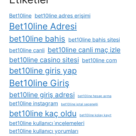
Bet10line
bet10line adres erişimi
Bet10line Adresi
bet10line bahis
bet10line bahis sitesi
bet10line canli maç izle
bet10line canli
bet10line casino sitesi
bet10line com
bet10line giris yap
Bet10line Giriş
bet10line giriş adresi
bet10line hesap açma
bet10line instagram
bet10line i̇ptal seçeneği
bet10line kaç oldu
bet10line kolay kayıt
bet10line kullanıcı i̇ncelemeleri
bet10line kullanıcı yorumları