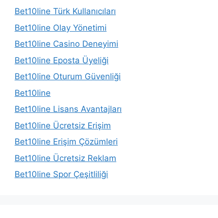
Bet10line Türk Kullanıcıları
Bet10line Olay Yönetimi
Bet10line Casino Deneyimi
Bet10line Eposta Üyeliği
Bet10line Oturum Güvenliği
Bet10line
Bet10line Lisans Avantajları
Bet10line Ücretsiz Erişim
Bet10line Erişim Çözümleri
Bet10line Ücretsiz Reklam
Bet10line Spor Çeşitliliği