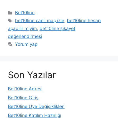
Kategoriler
Bet10line
Etiketler
bet10line canli maç izle
,
bet10line hesap
açabilir miyim
,
bet10line şikayet
değerlendirmesi
Yorum yap
Son Yazılar
Bet10line Adresi
Bet10line Giriş
Bet10line Üye Değişiklikleri
Bet10line Katılım Hazırlığı