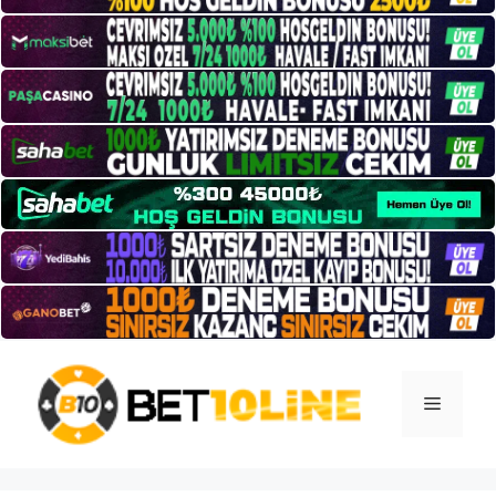
İçeriğe
atla
Menü