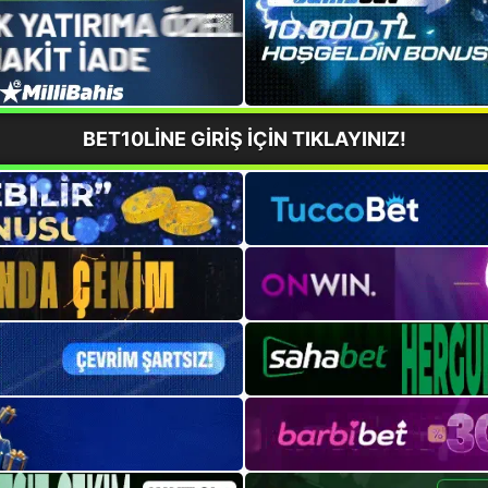
BET10LİNE GİRİŞ İÇİN TIKLAYINIZ!