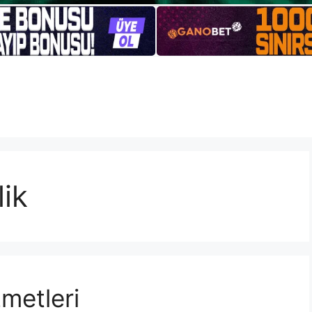
lik
metleri