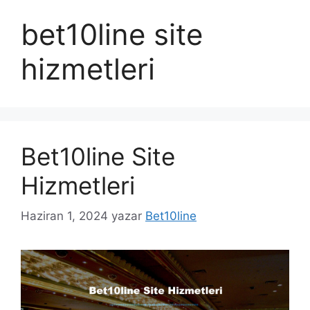
bet10line site
hizmetleri
Bet10line Site
Hizmetleri
Haziran 1, 2024
yazar
Bet10line