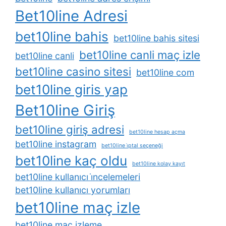
Bet10line Adresi
bet10line bahis
bet10line bahis sitesi
bet10line canli maç izle
bet10line canli
bet10line casino sitesi
bet10line com
bet10line giris yap
Bet10line Giriş
bet10line giriş adresi
bet10line hesap açma
bet10line instagram
bet10line i̇ptal seçeneği
bet10line kaç oldu
bet10line kolay kayıt
bet10line kullanıcı i̇ncelemeleri
bet10line kullanıcı yorumları
bet10line maç izle
bet10line maç izleme