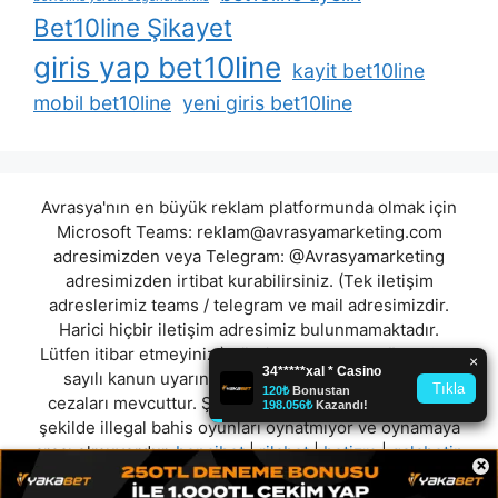
Bet10line Şikayet
giris yap bet10line
kayit bet10line
mobil bet10line
yeni giris bet10line
Avrasya'nın en büyük reklam platformunda olmak için
Microsoft Teams:
reklam@avrasyamarketing.com
adresimizden veya Telegram: @Avrasyamarketing
adresimizden irtibat kurabilirsiniz. (Tek iletişim
adreslerimiz teams / telegram ve mail adresimizdir.
Harici hiçbir iletişim adresimiz bulunmamaktadır.
Lütfen itibar etmeyiniz.) Türkiye yasalarına göre 7258
sayılı kanun uyarınca yasa dışı bahis oynamanın
cezaları mevcuttur. Şu an bulunduğunuz site hiç bir
şekilde illegal bahis oyunları oynatmıyor ve oynamaya
aracı olmuyordur.
bencibet
|
rilabet
|
betizm
|
galabetin
×
|
asgardbet
|
essbahis
|
magnumbet
|
arzbahis