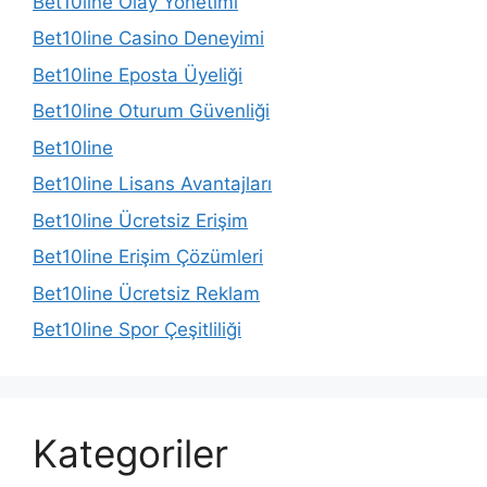
Bet10line Olay Yönetimi
Bet10line Casino Deneyimi
Bet10line Eposta Üyeliği
Bet10line Oturum Güvenliği
Bet10line
Bet10line Lisans Avantajları
Bet10line Ücretsiz Erişim
Bet10line Erişim Çözümleri
Bet10line Ücretsiz Reklam
Bet10line Spor Çeşitliliği
Kategoriler