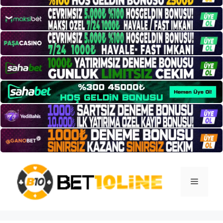
İçeriğe
atla
Menü