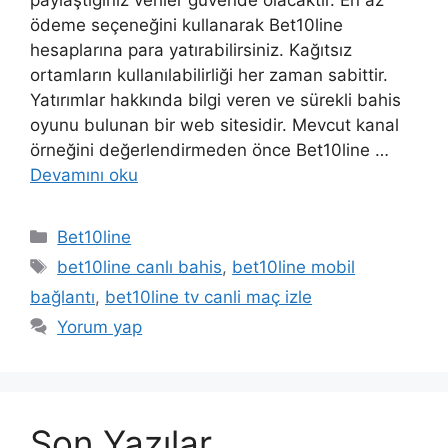
paylaştığınız veriler güvende olacaktır. En az
ödeme seçeneğini kullanarak Bet10line
hesaplarına para yatırabilirsiniz. Kağıtsız
ortamların kullanılabilirliği her zaman sabittir.
Yatırımlar hakkında bilgi veren ve sürekli bahis
oyunu bulunan bir web sitesidir. Mevcut kanal
örneğini değerlendirmeden önce Bet10line …
Devamını oku
Kategoriler
Bet10line
Etiketler
bet10line canlı bahis
,
bet10line mobil
bağlantı
,
bet10line tv canli maç izle
Yorum yap
Son Yazılar