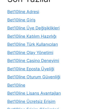
Bet10line Adresi
Bet10line Giriş
Bet10line Üye Değişiklikleri
Bet10line Katılım Hazırlığı
Bet10line Türk Kullanıcıları
Bet10line Olay Yönetimi
Bet10line Casino Deneyimi
Bet10line Eposta Üyeliği
Bet10line Oturum Güvenliği
Bet10line
Bet10line Lisans Avantajları
Bet10line Ücretsiz Erişim