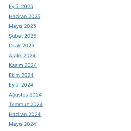
Eylül 2025
Haziran 2025
Mayıs 2025
Şubat 2025
Ocak 2025
Aralık 2024
Kasım 2024
Ekim 2024
Eylül 2024
Ağustos 2024
Temmuz 2024
Haziran 2024
Mayıs 2024