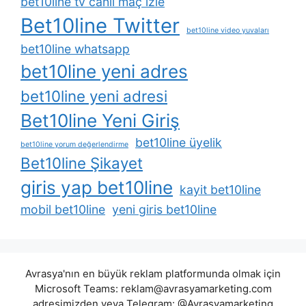
bet10line tv canli maç izle
Bet10line Twitter
bet10line video yuvaları
bet10line whatsapp
bet10line yeni adres
bet10line yeni adresi
Bet10line Yeni Giriş
bet10line üyelik
bet10line yorum değerlendirme
Bet10line Şikayet
giris yap bet10line
kayit bet10line
mobil bet10line
yeni giris bet10line
Avrasya'nın en büyük reklam platformunda olmak için
Microsoft Teams:
reklam@avrasyamarketing.com
adresimizden veya Telegram: @Avrasyamarketing