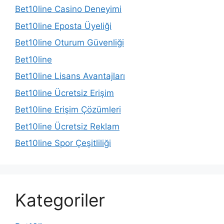
Bet10line Casino Deneyimi
Bet10line Eposta Üyeliği
Bet10line Oturum Güvenliği
Bet10line
Bet10line Lisans Avantajları
Bet10line Ücretsiz Erişim
Bet10line Erişim Çözümleri
Bet10line Ücretsiz Reklam
Bet10line Spor Çeşitliliği
Kategoriler