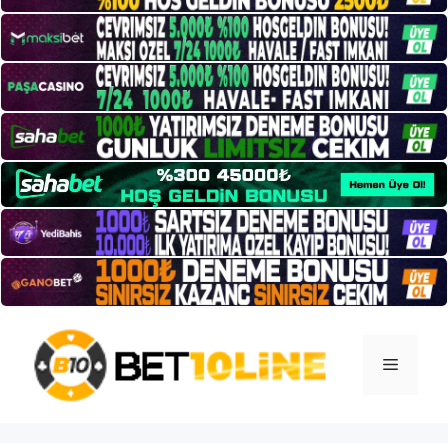
İçeriğe
atla
Menü