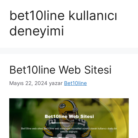
bet10line kullanıcı
deneyimi
Bet10line Web Sitesi
Mayıs 22, 2024
yazar
Bet10line