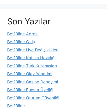
Son Yazılar
Bet10line Adresi
Bet10line Giriş
Bet10line Üye Değişiklikleri
Bet10line Katılım Hazırlığı
Bet10line Türk Kullanıcıları
Bet10line Olay Yönetimi
Bet10line Casino Deneyimi
Bet10line Eposta Üyeliği
Bet10line Oturum Güvenliği
Bet10line