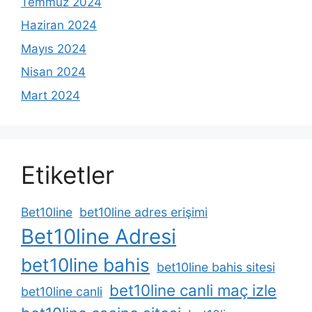
Temmuz 2024
Haziran 2024
Mayıs 2024
Nisan 2024
Mart 2024
Etiketler
Bet10line
bet10line adres erişimi
Bet10line Adresi
bet10line bahis
bet10line bahis sitesi
bet10line canli maç izle
bet10line canli