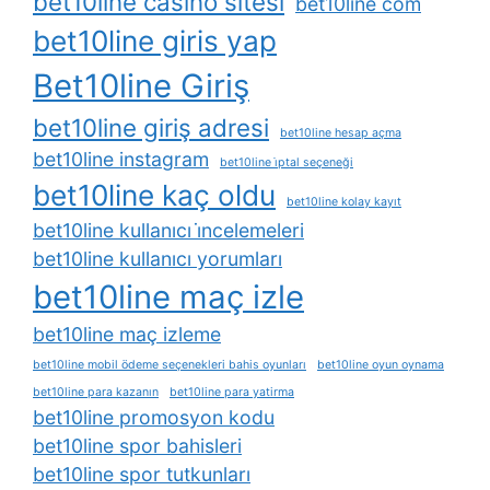
bet10line casino sitesi
bet10line com
bet10line giris yap
Bet10line Giriş
bet10line giriş adresi
bet10line hesap açma
bet10line instagram
bet10line i̇ptal seçeneği
bet10line kaç oldu
bet10line kolay kayıt
bet10line kullanıcı i̇ncelemeleri
bet10line kullanıcı yorumları
bet10line maç izle
bet10line maç izleme
bet10line mobil ödeme seçenekleri bahis oyunları
bet10line oyun oynama
bet10line para kazanın
bet10line para yatirma
bet10line promosyon kodu
bet10line spor bahisleri
bet10line spor tutkunları