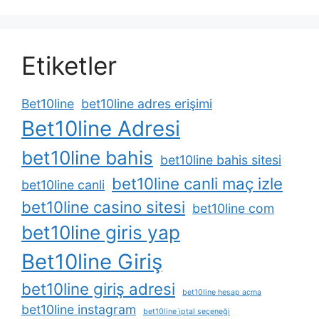
Etiketler
Bet10line
bet10line adres erişimi
Bet10line Adresi
bet10line bahis
bet10line bahis sitesi
bet10line canli maç izle
bet10line canli
bet10line casino sitesi
bet10line com
bet10line giris yap
Bet10line Giriş
bet10line giriş adresi
bet10line hesap açma
bet10line instagram
bet10line i̇ptal seçeneği