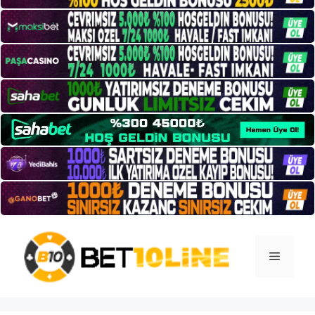
İçeriğe
atla
Menü