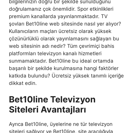
bilgilerinizin doğru bir şekilde sunulduğunu
doğrulamanız çok önemlidir. Spor etkinlikleri
premium kanallarda yayınlanmaktadır. TV
şovları Bet10line web sitesinde nasıl yer alıyor?
Kullanıcıların maçları ücretsiz olarak yüksek
çözünürlüklü olarak yayınlamasını sağlayan bu
web sitesinin adı nedir? Tüm çevrimiçi bahis
platformları televizyon kanalı hizmetleri
sunmamaktadır. Bet10line bu ideal ortamda
başarılı bir şekilde kurulmasına hangi faktörler
katkıda bulundu? Ücretsiz yüksek tanımlı içeriğe
dikkat edin.
Bet10line Televizyon
Siteleri Avantajları
Ayrıca Bet10line, üyelerine ne tür televizyon
siteleri sağlıyor ve Bet10line, site aracılığıyla