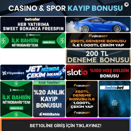
×
BET10LİNE GİRİŞ İÇİN TIKLAYINIZ!