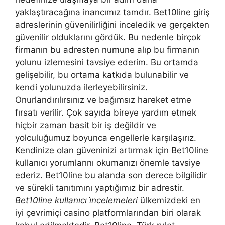
yaklaştıracağına inancımız tamdır. Bet10line giriş
adreslerinin güvenilirliğini inceledik ve gerçekten
güvenilir olduklarını gördük. Bu nedenle birçok
firmanın bu adresten numune alıp bu firmanın
yolunu izlemesini tavsiye ederim. Bu ortamda
gelişebilir, bu ortama katkıda bulunabilir ve
kendi yolunuzda ilerleyebilirsiniz.
Onurlandırılırsınız ve bağımsız hareket etme
fırsatı verilir. Çok sayıda bireye yardım etmek
hiçbir zaman basit bir iş değildir ve
yolculuğumuz boyunca engellerle karşılaşırız.
Kendinize olan güveninizi artırmak için Bet10line
kullanıcı yorumlarını okumanızı önemle tavsiye
ederiz. Bet10line bu alanda son derece bilgilidir
ve sürekli tanıtımını yaptığımız bir adrestir.
Bet10line kullanıcı i̇ncelemeleri
ülkemizdeki en
iyi çevrimiçi casino platformlarından biri olarak