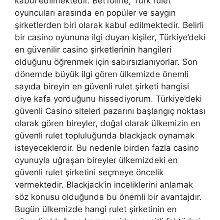
kabul edilmektedir. Bet10line, Türk rulet
oyuncuları arasında en popüler ve saygın
şirketlerden biri olarak kabul edilmektedir. Belirli
bir casino oyununa ilgi duyan kişiler, Türkiye’deki
en güvenilir casino şirketlerinin hangileri
olduğunu öğrenmek için sabırsızlanıyorlar. Son
dönemde büyük ilgi gören ülkemizde önemli
sayıda bireyin en güvenli rulet şirketi hangisi
diye kafa yorduğunu hissediyorum. Türkiye’deki
güvenli Casino siteleri pazarını başlangıç ​​noktası
olarak gören bireyler, doğal olarak ülkemizin en
güvenli rulet topluluğunda blackjack oynamak
isteyeceklerdir. Bu nedenle birden fazla casino
oyunuyla uğraşan bireyler ülkemizdeki en
güvenli rulet şirketini seçmeye öncelik
vermektedir. Blackjack’in inceliklerini anlamak
söz konusu olduğunda bu önemli bir avantajdır.
Bugün ülkemizde hangi rulet şirketinin en