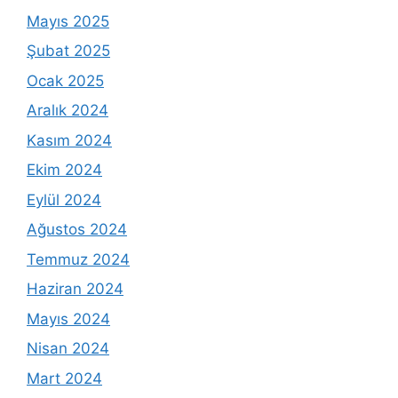
Mayıs 2025
Şubat 2025
Ocak 2025
Aralık 2024
Kasım 2024
Ekim 2024
Eylül 2024
Ağustos 2024
Temmuz 2024
Haziran 2024
Mayıs 2024
Nisan 2024
Mart 2024