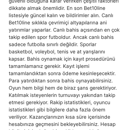
güvenli olduğuna karar verirken çeşitli faktörleri
dikkate almak önemlidir. En son Bet10line
listesiyle güncel kalın ve bildirimler alın. Canlı
Bet10line sıklıkla çevrimiçi altyapılarına ani
yatırımlar yaparlar. Canlı bahis açısından en çok
takip edilen spor futboldur. Ancak canlı bahis
sadece futbolla sınırlı değildir. Sporlar
basketbol, ​​voleybol, tenis ve at yarışlarını
kapsar. Bahis oynamak için kayıt prosedürünü
tamamlamanız gerekir. Kayıt işlemi
tamamlandıktan sonra ödeme kesinleşecektir.
Para yatırdıktan sonra bahis oynayabilirsiniz.
Oyun hem bilgi hem de biraz şans gerektiriyor.
Katılmak isteyenlerin turnuvayı yakından takip
etmesi gerekiyor. Rakip istatistikleri, oyuncu
istatistikleri gibi bilgilere daha fazla önem
veriliyor. Kazançlarınızın kısa süre içerisinde
hesabınıza geçmesini bekleyebilirsiniz. Hesap