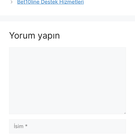
Bet10line Destek Hizmetleri
Yorum yapın
Yorum
İsim