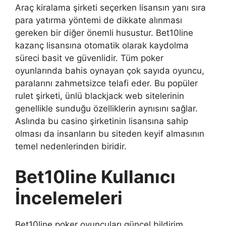
Araç kiralama şirketi seçerken lisansın yanı sıra
para yatırma yöntemi de dikkate alınması
gereken bir diğer önemli husustur. Bet10line
kazanç lisansına otomatik olarak kaydolma
süreci basit ve güvenlidir. Tüm poker
oyunlarında bahis oynayan çok sayıda oyuncu,
paralarını zahmetsizce telafi eder. Bu popüler
rulet şirketi, ünlü blackjack web sitelerinin
genellikle sunduğu özelliklerin aynısını sağlar.
Aslında bu casino şirketinin lisansına sahip
olması da insanların bu siteden keyif almasının
temel nedenlerinden biridir.
Bet10line Kullanıcı
İncelemeleri
Bet10line poker oyuncuları güncel bildirim